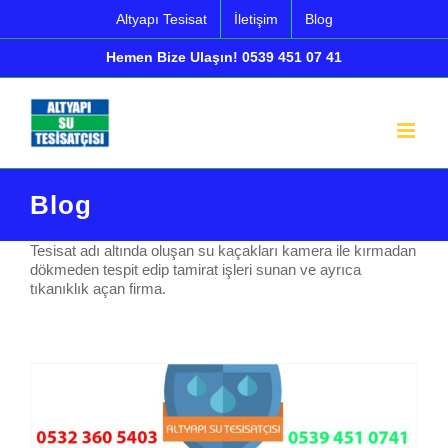
İçeriğe
Altyapı Tesisat
İletişim
Blog
geç
Hemen Bize Ulaşın! 0539 451 07 41
Blog
Tesisat adı altında oluşan su kaçakları kamera ile kırmadan
dökmeden tespit edip tamirat işleri sunan ve ayrıca
tıkanıklık açan firma.
Klozet Altından Su Gelmesinin Nedenleri