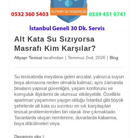
Alt Kata Su Sızıyorsa Masrafı Kim Karşılar?
Alt Kata Su Sızıyorsa
Masrafı Kim Karşılar?
Altyapı Tesisat
tarafından
|
Temmuz 2nd, 2026
|
Blog
Su tesisatında meydana gelen arızalar, yalnızca suyun
boşa akmasına neden olmakla kalmaz; aynı zamanda
binaların yapısal güvenliğini, yaşam konforunu ve
komşuluk ilişkilerini de olumsuz etkileyebilir. Özellikle
apartman yaşamının yaygın olduğu İstanbul gibi büyük
şehirlerde alt kata su sızıntısı en sık karşılaşılan
tesisat problemlerinden biri olarak öne çıkmaktadır.
Tavanlarda oluşan nemlenme, duvarlarda kabarma,
boya dökülmeleri veya
Devamını oku