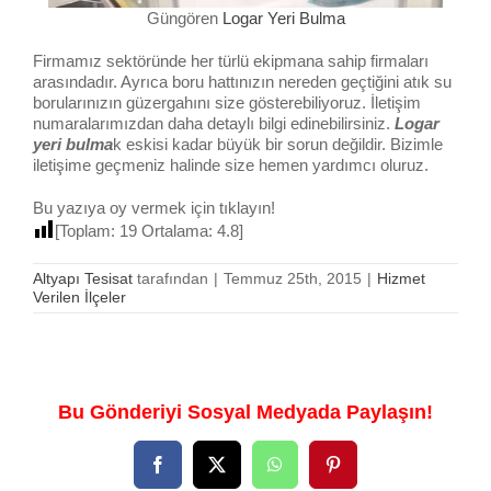
Güngören
Logar Yeri Bulma
Firmamız sektöründe her türlü ekipmana sahip firmaları
arasındadır. Ayrıca boru hattınızın nereden geçtiğini atık su
borularınızın güzergahını size gösterebiliyoruz. İletişim
numaralarımızdan daha detaylı bilgi edinebilirsiniz.
Logar
yeri bulma
k eskisi kadar büyük bir sorun değildir. Bizimle
iletişime geçmeniz halinde size hemen yardımcı oluruz.
Bu yazıya oy vermek için tıklayın!
[Toplam:
19
Ortalama:
4.8
]
Altyapı Tesisat
tarafından
|
Temmuz 25th, 2015
|
Hizmet
Verilen İlçeler
Bu Gönderiyi Sosyal Medyada Paylaşın!
Facebook
X
WhatsApp
Pinterest