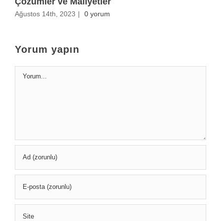
Çözümler ve Maliyetler
H
Ağustos 14th, 2023
|
0 yorum
A
Yorum yapın
Yorum