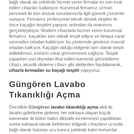
bağlı olarak da sektörde hizmet veren firmalar en son imal
edilen cihazları kullanıyor. Kurumsal firmamız uzman
personeli ile tüm tesisat sorunlarınızla ilgili güvenli çözümler
sunuyor. Firmamız profesyonel teknik destek ekipleri ile
önce kaçağın tespitini yapıyor, ardından da onarımını
gerçekleştiriyor. Modern cihazlarla hizmet veren kurumsal
firmamız, kaçakları tam olarak tespit ediyor ve binaya zarar
vermeden ortadan kaldırıyor. bu yöntemde gereksiz masraf
ortadan kalkıyor. Kaçağın olduğu bölgenin tam olarak tespit
edilebilmesi, evinizin zarar görmemesini sağlıyor. Tespiti
yaparken yurt dışından ithal edilen kameralı görüntüleme
cihazı, akustik dinleme cihazı gibi aletlerden faydalanarak,
cihazla kırmadan su kaçağı tespiti
yapıyoruz.
Güngören Lavabo
Tıkanıklığı Açma
Öncelikle
Güngören
lavabo tıkanıklığı açma
aleti ile
lavabo giderlerine girilerek her noktaya ulaşan küçük
kameralar ile bütün hattın dikkatle incelenmesi yapıldıktan
sonra noktasal olarak belirlenen bölgede cihazların ucunda
bağlı olarak bulunan ucu kanca şeklinde kalın hortumlar