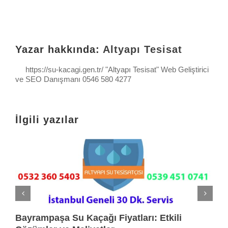
Yazar hakkında:
Altyapı Tesisat
https://su-kacagi.gen.tr/ "Altyapı Tesisat" Web Geliştirici
ve SEO Danışmanı 0546 580 4277
İlgili yazılar
Bayrampaşa Su Kaçağı Fiyatları: Etkili
A