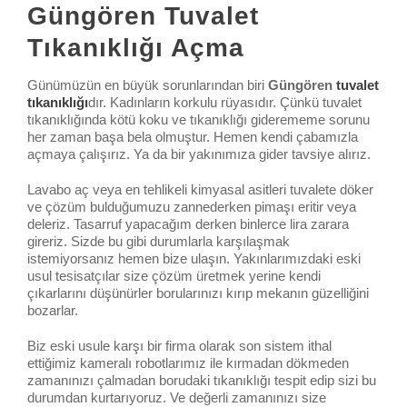
Güngören Tuvalet
Tıkanıklığı Açma
Günümüzün en büyük sorunlarından biri
Güngören
tuvalet
tıkanıklığı
dır. Kadınların korkulu rüyasıdır. Çünkü tuvalet
tıkanıklığında kötü koku ve tıkanıklığı giderememe sorunu
her zaman başa bela olmuştur. Hemen kendi çabamızla
açmaya çalışırız. Ya da bir yakınımıza gider tavsiye alırız.
Lavabo aç veya en tehlikeli kimyasal asitleri tuvalete döker
ve çözüm bulduğumuzu zannederken pimaşı eritir veya
deleriz. Tasarruf yapacağım derken binlerce lira zarara
gireriz. Sizde bu gibi durumlarla karşılaşmak
istemiyorsanız hemen bize ulaşın. Yakınlarımızdaki eski
usul tesisatçılar size çözüm üretmek yerine kendi
çıkarlarını düşünürler borularınızı kırıp mekanın güzelliğini
bozarlar.
Biz eski usule karşı bir firma olarak son sistem ithal
ettiğimiz kameralı robotlarımız ile kırmadan dökmeden
zamanınızı çalmadan borudaki tıkanıklığı tespit edip sizi bu
durumdan kurtarıyoruz. Ve değerli zamanınızı size