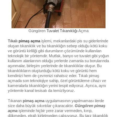
Güngören
Tuvalet Tıkanıklığı
Açma
Tıkalı
pimaş açma
işlemi, mekanlardaki pis su giderlerinde
oluşan tıkanıklık ve bu tıkanıklığın sebep olduğu kötü koku
ve görüntü kirliliği gibi durumların çözümünde kullanılan
teknolojik bir yöntemdir. Mutfak, banyo ve tuvalet gibi yoğun
kullanım alanlarının olduğu yerlerde zamanla su borularında
aşınmalar, birleşim yerlerinde de tıkanıklıklar oluşur. Bu
tıkanıklıkların oluşturduğu kötü koku ve görüntü hem
kendinizi hem de çevrenizi rahatsız eder. Tıkalı pimaş
açmada son teknolojiye sahip, özel görüntüleme cihazı ve
kameralarla tıkanıklığın yerini tespit ediyoruz. Ayrıca, aynı
yöntemle kanal tesisatı da temizliyoruz.
Tıkanan
pimaş açma
uygulamasının yapılmaması ilerde
size daha büyük sıkıntılar çıkaracaktır.
Güngören pimaş
açma
işleminde hiçbir yere zarar vermeden, kırıp,
dökmeden, etrafı kirletmeden çalışıyoruz. Bu tarz tıkanıklık