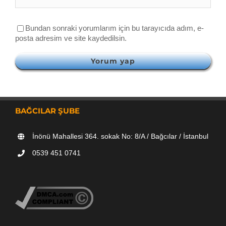
Bundan sonraki yorumlarım için bu tarayıcıda adım, e-
posta adresim ve site kaydedilsin.
BAĞCILAR ŞUBE
İnönü Mahallesi 364. sokak No: 8/A / Bağcılar / İstanbul
0539 451 0741