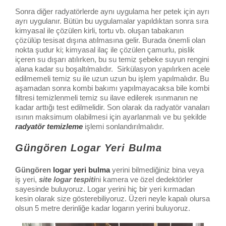
Sonra diğer radyatörlerde aynı uygulama her petek için ayrı
ayrı uygulanır. Bütün bu uygulamalar yapıldıktan sonra sıra
kimyasal ile çözülen kirli, tortu vb. oluşan tabakanın
çözülüp tesisat dışına atılmasına gelir. Burada önemli olan
nokta şudur ki; kimyasal ilaç ile çözülen çamurlu, pislik
içeren su dışarı atılırken, bu su temiz şebeke suyun rengini
alana kadar su boşaltılmalıdır. Sirkülasyon yapılırken acele
edilmemeli temiz su ile uzun uzun bu işlem yapılmalıdır. Bu
aşamadan sonra kombi bakımı yapılmayacaksa bile kombi
filtresi temizlenmeli temiz su ilave edilerek ısınmanın ne
kadar arttığı test edilmelidir. Son olarak da radyatör vanaları
ısının maksimum olabilmesi için ayarlanmalı ve bu şekilde
radyatör temizleme
işlemi sonlandırılmalıdır.
Güngören Logar Yeri Bulma
Güngören
logar yeri bulma
yerini bilmediğiniz bina veya
iş yeri,
site logar tespiti
ni kamera ve özel dedektörler
sayesinde buluyoruz. Logar yerini hiç bir yeri kırmadan
kesin olarak size gösterebiliyoruz. Üzeri neyle kapalı olursa
olsun 5 metre derinliğe kadar logarın yerini buluyoruz.