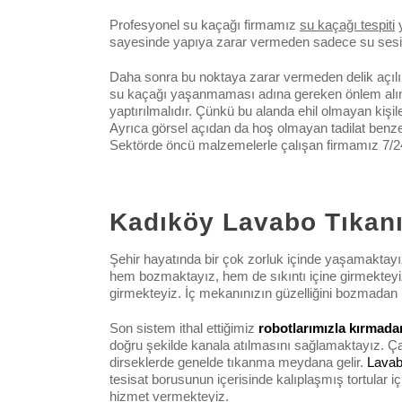
Profesyonel su kaçağı firmamız
su kaçağı tespiti
y
sayesinde yapıya zarar vermeden sadece su sesi di
Daha sonra bu noktaya zarar vermeden delik açılır
su kaçağı yaşanmaması adına gereken önlem alınmı
yaptırılmalıdır. Çünkü bu alanda ehil olmayan kişile
Ayrıca görsel açıdan da hoş olmayan tadilat benzer
Sektörde öncü malzemelerle çalışan firmamız 7/24
Kadıköy Lavabo Tıkanık
Şehir hayatında bir çok zorluk içinde yaşamaktayı
hem bozmaktayız, hem de sıkıntı içine girmektey
girmekteyiz. İç mekanınızın güzelliğini bozmada
Son sistem ithal ettiğimiz
robotlarımızla kırmad
doğru şekilde kanala atılmasını sağlamaktayız. Ça
dirseklerde genelde tıkanma meydana gelir.
Lavab
tesisat borusunun içerisinde kalıplaşmış tortular
hizmet vermekteyiz.