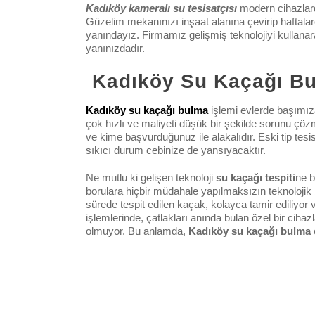
Kadıköy kameralı su tesisatçısı
modern cihazlarda
Güzelim mekanınızı inşaat alanına çevirip haftala
yanındayız. Firmamız gelişmiş teknolojiyi kullanara
yanınızdadır.
Kadıköy Su Kaçağı B
Kadıköy su kaçağı bulma
işlemi evlerde başımıza
çok hızlı ve maliyeti düşük bir şekilde sorunu çöz
ve kime başvurduğunuz ile alakalıdır. Eski tip tesi
sıkıcı durum cebinize de yansıyacaktır.
Ne mutlu ki gelişen teknoloji
su kaçağı tespiti
ne b
borulara hiçbir müdahale yapılmaksızın teknolojik 
sürede tespit edilen kaçak, kolayca tamir ediliy
işlemlerinde, çatlakları anında bulan özel bir cihazl
olmuyor. Bu anlamda,
Kadıköy su kaçağı bulma