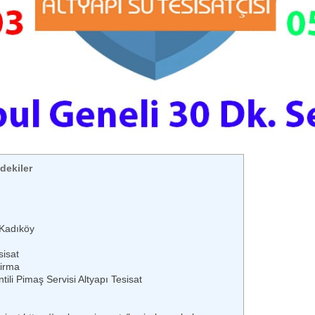
ndekiler
 Kadıköy
sisat
Firma
li Pimaş Servisi Altyapı Tesisat
?