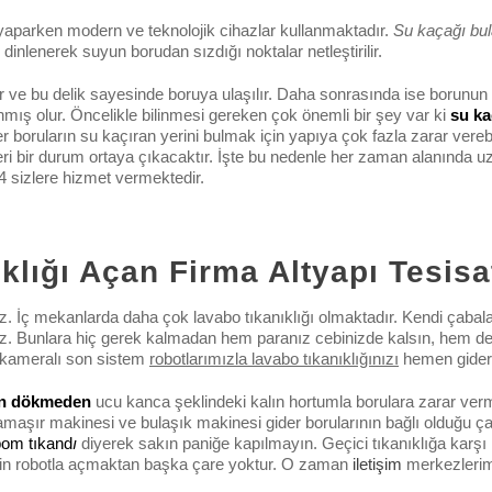
aparken modern ve teknolojik cihazlar kullanmaktadır.
Su kaçağı bu
nlenerek suyun borudan sızdığı noktalar netleştirilir.
 ve bu delik sayesinde boruya ulaşılır. Daha sonrasında ise borunun p
ş olur. Öncelikle bilinmesi gereken çok önemli bir şey var ki
su ka
r boruların su kaçıran yerini bulmak için yapıya çok fazla zarar verebi
i bir durum ortaya çıkacaktır. İşte bu nedenle her zaman alanında uzm
 sizlere hizmet vermektedir.
lığı Açan Firma Altyapı Tesisa
z. İç mekanlarda daha çok lavabo tıkanıklığı olmaktadır. Kendi çabal
iz. Bunlara hiç gerek kalmadan hem paranız cebinizde kalsın, hem d
n kameralı son sistem
robotlarımızla lavabo tıkanıklığınızı
hemen gider
an dökmeden
ucu kanca şeklindeki kalın hortumla borulara zarar ver
maşır makinesi ve bulaşık makinesi gider borularının bağlı olduğu ça
om tıkand
ı
diyerek sakın paniğe kapılmayın. Geçici tıkanıklığa karşı 
 için robotla açmaktan başka çare yoktur. O zaman
iletişim
merkezlerimiz