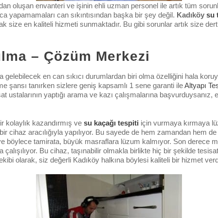
n oluşan envanteri ve işinin ehli uzman personel ile artık tüm sorun
rca yapamamaları can sıkıntısından başka bir şey değil.
Kadıköy
su 
k size en kaliteli hizmeti sunmaktadır. Bu gibi sorunlar artık size der
ulma – Çözüm Merkezi
 gelebilecek en can sıkıcı durumlardan biri olma özelliğini hala kor
me şansı tanırken sizlere geniş kapsamlı 1 sene garanti ile
Altyapı Te
sat ustalarının yaptığı arama ve kazı çalışmalarına başvurduysanız, el
ir kolaylık kazandırmış ve
su kaçağı tespiti
için vurmaya kırmaya lü
bir cihaz aracılığıyla yapılıyor. Bu sayede de hem zamandan hem de na
or ve böylece tamirata, büyük masraflara lüzum kalmıyor. Son derece 
a çalışılıyor. Bu cihaz, taşınabilir olmakla birlikte hiç bir şekilde tes
ekibi olarak, siz değerli Kadıköy halkına böylesi kaliteli bir hizmet ve