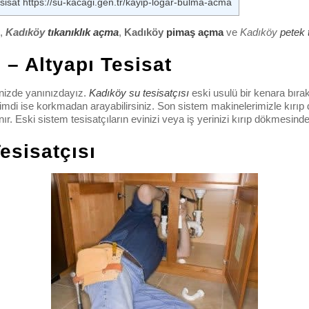
sisat https://su-kacagi.gen.tr/kayip-logar-bulma-acma
,
Kadıköy
tıkanıklık açma
,
Kadıköy
pimaş açma
ve
Kadıköy
petek
 – Altyapı Tesisat
inizde yanınızdayız.
Kadıköy su tesisatçısı
eski usulü bir kenara bırak
şimdi ise korkmadan arayabilirsiniz. Son sistem makinelerimizle kırıp
nır. Eski sistem tesisatçıların evinizi veya iş yerinizi kırıp dökmesin
esisatçısı