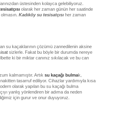
larınızdan üstesinden kolayca gelebiliyoruz.
tesisatçısı
olarak her zaman günün her saatinde
t olmasın.
Kadıköy su tesisatçısı
her zaman
uyan su kaçaklarının çözümü zannedilenin aksine
sisat
sizlerle. Fakat bu böyle bir durumda nereye
bette ki bir miktar canınız sıkılacak ve bu can
zum kalmamıştır. Artık
su kaçağı bulma
k,
kitten tasarruf ediliyor. Cihazlar yardımıyla kısa
modern olarak yapılan bu su kaçağı bulma
isatçıyı yanlış yönlendiren bir adıma da neden
rdiğimiz için gurur ve onur duyuyoruz.