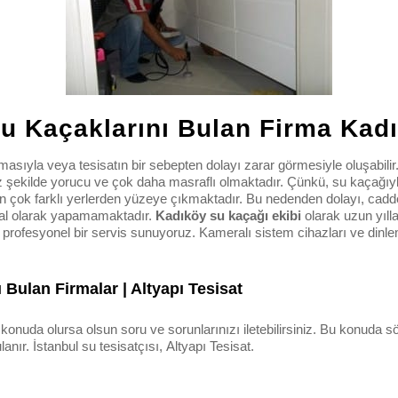
u Kaçaklarını Bulan Firma Kad
asıyla veya tesisatın bir sebepten dolayı zarar görmesiyle oluşabili
şekilde yorucu ve çok daha masraflı olmaktadır. Çünkü, su kaçağıyl
an çok farklı yerlerden yüzeye çıkmaktadır. Bu nedenden dolayı, ca
sal olarak yapamamaktadır.
Kadıköy su kaçağı ekibi
olarak uzun yıll
e profesyonel bir servis sunuyoruz. Kameralı sistem cihazları ve dinle
Bulan Firmalar | Altyapı Tesisat
e konuda olursa olsun soru ve sorunlarınızı iletebilirsiniz. Bu konud
anır. İstanbul su tesisatçısı, Altyapı Tesisat.