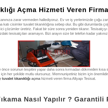
ıklığı Açma Hizmeti Veren Firm
kanınıza zarar vermeden hallediyoruz. Ev ve iş yerlerimizde çoğu zama
ha katı cisimler tuvalet tıkanıklığına sebep olur. Bu gibi durumlarda 
ci çözümler üretiriz. Fakat bir süre sonra yeniden tıkanır. Tesisatçıy
ki tesisatçıları aramayın. Bizi arayın size bir telefon kadar yakınız
zle önce sorunun tespitini yapar daha sonra kırmadan dökmeden kısa
 için her şekilde mutlu olursunuz. Memnuniyetiniz bizim için önemlidi
y
tuvalet tıkanıklığı
açma
hizmeti veren firma Altyapı Tesisat.
ama Nasıl Yapılır ? Garantili 