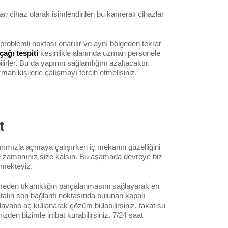
lan
cihaz olarak isimlendirilen bu kameralı cihazlar
roblemli noktası onarılır ve aynı bölgeden tekrar
çağı tespiti
kesinlikle alanında uzman personele
lirler. Bu da yapının sağlamlığını azaltacaktır.
an kişilerle çalışmayı tercih etmelisiniz.
t
arımızla açmaya çalışırken iç mekanın güzelliğini
e zamanınız size kalsın. Bu aşamada devreye biz
mekteyiz.
meden tıkanıklığın parçalanmasını sağlayarak en
talın son bağlantı noktasında bulunan kapalı
lavabo aç kullanarak çözüm bulabilirsiniz, fakat su
den bizimle irtibat kurabilirsiniz. 7/24 saat