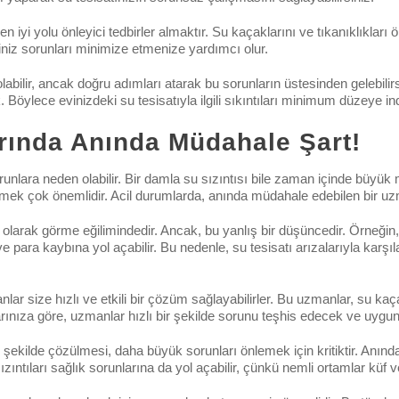
n iyi yolu önleyici tedbirler almaktır. Su kaçaklarını ve tıkanıklıkları 
iniz sorunları minimize etmenize yardımcı olur.
labilir, ancak doğru adımları atarak bu sorunların üstesinden gelebili
lece evinizdeki su tesisatıyla ilgili sıkıntıları minimum düzeye indir
arında Anında Müdahale Şart!
runlara neden olabilir. Bir damla su sızıntısı bile zaman içinde büyük 
e etmek çok önemlidir. Acil durumlarda, anında müdahale edebilen bir
n olarak görme eğilimindedir. Ancak, bu yanlış bir düşüncedir. Örneğin,
 para kaybına yol açabilir. Bu nedenle, su tesisatı arızalarıyla karşı
lar size hızlı ve etkili bir çözüm sağlayabilirler. Bu uzmanlar, su kaça
arınıza göre, uzmanlar hızlı bir şekilde sorunu teşhis edecek ve uygu
bir şekilde çözülmesi, daha büyük sorunları önlemek için kritiktir. An
 sızıntıları sağlık sorunlarına da yol açabilir, çünkü nemli ortamlar k