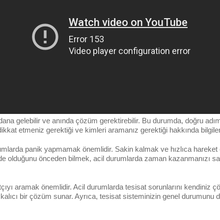
ana gelebilir ve anında çözüm gerektirebilir. Bu durumda, doğru adıml
kkat etmeniz gerektiği ve kimleri aramanız gerektiği hakkında bilgiler
rumlarda panik yapmamak önemlidir. Sakin kalmak ve hızlıca hareket e
de olduğunu önceden bilmek, acil durumlarda zaman kazanmanızı sağl
çıyı aramak önemlidir. Acil durumlarda tesisat sorunlarını kendiniz ç
 kalıcı bir çözüm sunar. Ayrıca, tesisat sisteminizin genel durumunu d