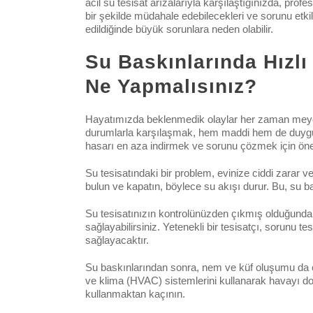
acil su tesisat arızalarıyla karşılaştığınızda, pr
bir şekilde müdahale edebilecekleri ve sorunu etkil
edildiğinde büyük sorunlara neden olabilir.
Su Baskınlarında Hızlı
Ne Yapmalısınız?
Hayatımızda beklenmedik olaylar her zaman meydana g
durumlarla karşılaşmak, hem maddi hem de duygusal
hasarı en aza indirmek ve sorunu çözmek için öne
Su tesisatındaki bir problem, evinize ciddi zarar 
bulun ve kapatın, böylece su akışı durur. Bu, su ba
Su tesisatınızın kontrolünüzden çıkmış olduğunda
sağlayabilirsiniz. Yetenekli bir tesisatçı, sorunu 
sağlayacaktır.
Su baskınlarından sonra, nem ve küf oluşumu da e
ve klima (HVAC) sistemlerini kullanarak havayı dol
kullanmaktan kaçının.