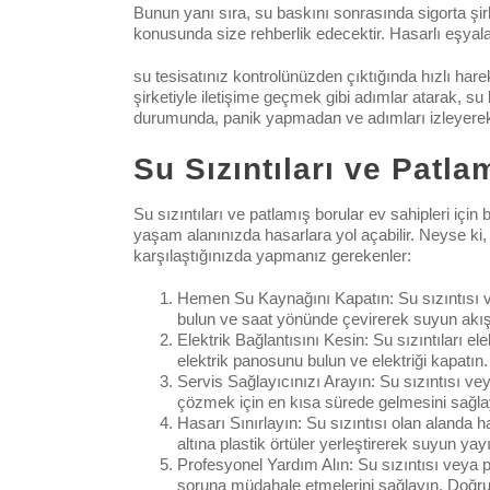
Bunun yanı sıra, su baskını sonrasında sigorta şirk
konusunda size rehberlik edecektir. Hasarlı eşyala
su tesisatınız kontrolünüzden çıktığında hızlı h
şirketiyle iletişime geçmek gibi adımlar atarak, s
durumunda, panik yapmadan ve adımları izleyerek
Su Sızıntıları ve Patl
Su sızıntıları ve patlamış borular ev sahipleri içi
yaşam alanınızda hasarlara yol açabilir. Neyse ki, k
karşılaştığınızda yapmanız gerekenler:
Hemen Su Kaynağını Kapatın: Su sızıntısı 
bulun ve saat yönünde çevirerek suyun akışı
Elektrik Bağlantısını Kesin: Su sızıntıları el
elektrik panosunu bulun ve elektriği kapatın
Servis Sağlayıcınızı Arayın: Su sızıntısı v
çözmek için en kısa sürede gelmesini sağla
Hasarı Sınırlayın: Su sızıntısı olan alanda
altına plastik örtüler yerleştirerek suyun yay
Profesyonel Yardım Alın: Su sızıntısı veya p
soruna müdahale etmelerini sağlayın. Doğru t