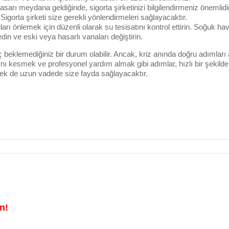
 hasarı meydana geldiğinde, sigorta şirketinizi bilgilendirmeniz önemlidi
igorta şirketi size gerekli yönlendirmeleri sağlayacaktır.
ları önlemek için düzenli olarak su tesisatını kontrol ettirin. Soğuk ha
din ve eski veya hasarlı vanaları değiştirin.
ç beklemediğiniz bir durum olabilir. Ancak, kriz anında doğru adımları
ı kesmek ve profesyonel yardım almak gibi adımlar, hızlı bir şekilde 
mek de uzun vadede size fayda sağlayacaktır.
n!