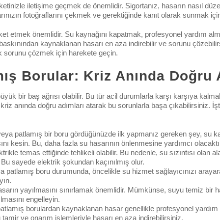
etinizle iletişime geçmek de önemlidir. Sigortanız, hasarın nasıl düzel
rınızın fotoğraflarını çekmek ve gerektiğinde kanıt olarak sunmak içi
areket etmek önemlidir. Su kaynağını kapatmak, profesyonel yardım al
u baskınından kaynaklanan hasarı en aza indirebilir ve sorunu çözebilir
 sorunu çözmek için harekete geçin.
amış Borular: Kriz Anında Doğru
n büyük bir baş ağrısı olabilir. Bu tür acil durumlarla karşı karşıya ka
riz anında doğru adımları atarak bu sorunlarla başa çıkabilirsiniz. İşt
veya patlamış bir boru gördüğünüzde ilk yapmanız gereken şey, su 
nı kesin. Bu, daha fazla su hasarının önlenmesine yardımcı olacaktı
ektrikle temas ettiğinde tehlikeli olabilir. Bu nedenle, su sızıntısı olan
. Bu sayede elektrik şokundan kaçınılmış olur.
eya patlamış boru durumunda, öncelikle su hizmet sağlayıcınızı arayar
yın.
 hasarın yayılmasını sınırlamak önemlidir. Mümkünse, suyu temiz bir h
ılmasını engelleyin.
atlamış borulardan kaynaklanan hasar genellikle profesyonel yardım ger
amir ve onarım işlemleriyle hasarı en aza indirebilirsiniz.