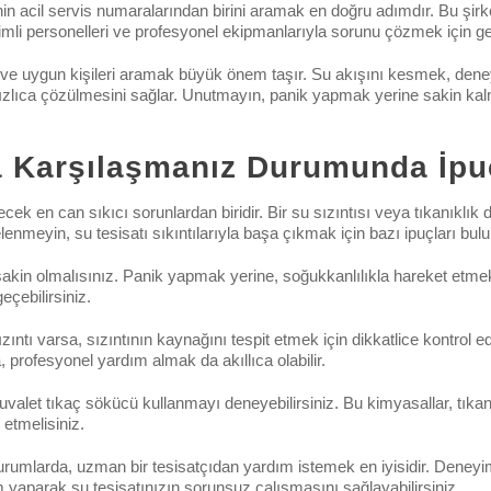
inin acil servis numaralarından birini aramak en doğru adımdır. Bu şirke
timli personelleri ve profesyonel ekipmanlarıyla sorunu çözmek için ge
 ve uygun kişileri aramak büyük önem taşır. Su akışını kesmek, dene
n hızlıca çözülmesini sağlar. Unutmayın, panik yapmak yerine sakin ka
la Karşılaşmanız Durumunda İpu
lecek en can sıkıcı sorunlardan biridir. Bir su sızıntısı veya tıkanıklı
enmeyin, su tesisatı sıkıntılarıyla başa çıkmak için bazı ipuçları bul
 sakin olmalısınız. Panik yapmak yerine, soğukkanlılıkla hareket etme
çebilirsiniz.
ıntı varsa, sızıntının kaynağını tespit etmek için dikkatlice kontrol edi
, profesyonel yardım almak da akıllıca olabilir.
tuvalet tıkaç sökücü kullanmayı deneyebilirsiniz. Bu kimyasallar, tıkanık
 etmelisiniz.
mlarda, uzman bir tesisatçıdan yardım istemek en iyisidir. Deneyimli
 yaparak su tesisatınızın sorunsuz çalışmasını sağlayabilirsiniz.