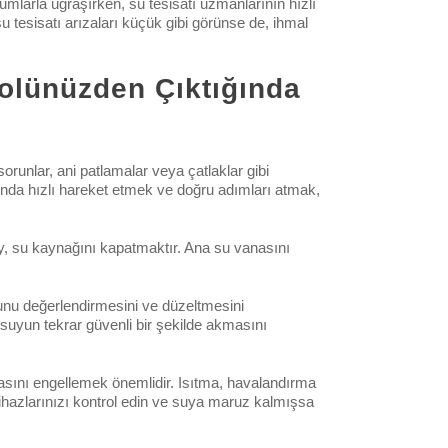
mlarla uğraşırken, su tesisatı uzmanlarının hızlı
u tesisatı arızaları küçük gibi görünse de, ihmal
rolünüzden Çıktığında
orunlar, ani patlamalar veya çatlaklar gibi
ında hızlı hareket etmek ve doğru adımları atmak,
ey, su kaynağını kapatmaktır. Ana su vanasını
unu değerlendirmesini ve düzeltmesini
e suyun tekrar güvenli bir şekilde akmasını
sını engellemek önemlidir. Isıtma, havalandırma
cihazlarınızı kontrol edin ve suya maruz kalmışsa