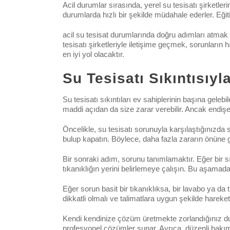
Acil durumlar sırasında, yerel su tesisatı şirketler
durumlarda hızlı bir şekilde müdahale ederler. Eği
acil su tesisat durumlarında doğru adımları atmak
tesisatı şirketleriyle iletişime geçmek, sorunları
en iyi yol olacaktır.
Su Tesisatı Sıkıntısıy
Su tesisatı sıkıntıları ev sahiplerinin başına gelebi
maddi açıdan da size zarar verebilir. Ancak endişel
Öncelikle, su tesisatı sorunuyla karşılaştığınızda
bulup kapatın. Böylece, daha fazla zararın önüne ge
Bir sonraki adım, sorunu tanımlamaktır. Eğer bir sız
tıkanıklığın yerini belirlemeye çalışın. Bu aşamada
Eğer sorun basit bir tıkanıklıksa, bir lavabo ya da 
dikkatli olmalı ve talimatlara uygun şekilde hareket
Kendi kendinize çözüm üretmekte zorlandığınız duru
profesyonel çözümler sunar. Ayrıca, düzenli bakım