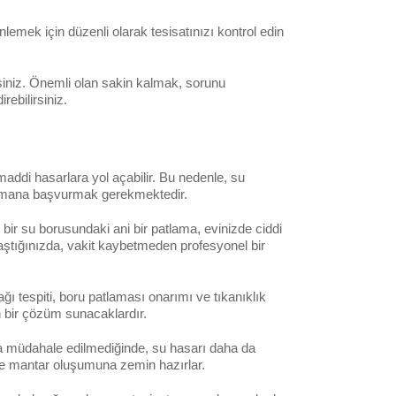
önlemek için düzenli olarak tesisatınızı kontrol edin
rsiniz. Önemli olan sakin kalmak, sorunu
ebilirsiniz.
maddi hasarlara yol açabilir. Bu nedenle, su
 uzmana başvurmak gerekmektedir.
 bir su borusundaki ani bir patlama, evinizde ciddi
laştığınızda, vakit kaybetmeden profesyonel bir
ğı tespiti, boru patlaması onarımı ve tıkanıklık
n bir çözüm sunacaklardır.
ında müdahale edilmediğinde, su hasarı daha da
üf ve mantar oluşumuna zemin hazırlar.