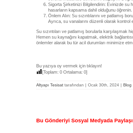
Sigorta Şirketinizi Bilgilendirin: Evinizde su
hasarların kapsama dahil olduğunu öğrenin. S
Önlem Alın: Su sızıntılarını ve patlamış boru
Ayrıca, su vanalarını düzenli olarak kontrol e
Su sızıntıları ve patlamış borularla karşılaşmak hi
Hemen su kaynağını kapatmak, elektrik bağlantısın
önlemler alarak bu tür acil durumları minimize et
Bu yazıya oy vermek için tıklayın!
[Toplam:
0
Ortalama:
0
]
Altyapı Tesisat
tarafından
|
Ocak 30th, 2024
|
Blog
Bu Gönderiyi Sosyal Medyada Paylaşı