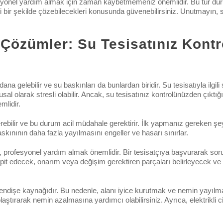
ofesyonel yardım almak için zaman kaybetmemeniz önemlidir. Bu tür duru
i bir şekilde çözebilecekleri konusunda güvenebilirsiniz. Unutmayın, s
 Çözümler: Su Tesisatınız Kont
elebilir ve su baskınları da bunlardan biridir. Su tesisatıyla ilgili s
 olarak stresli olabilir. Ancak, su tesisatınız kontrolünüzden çıktığ
mlidir.
verebilir ve bu durum acil müdahale gerektirir. İlk yapmanız gereken ş
skınının daha fazla yayılmasını engeller ve hasarı sınırlar.
, profesyonel yardım almak önemlidir. Bir tesisatçıya başvurarak sor
tespit edecek, onarım veya değişim gerektiren parçaları belirleyecek v
ndişe kaynağıdır. Bu nedenle, alanı iyice kurutmak ve nemin yayılma
aştırarak nemin azalmasına yardımcı olabilirsiniz. Ayrıca, elektrikli 