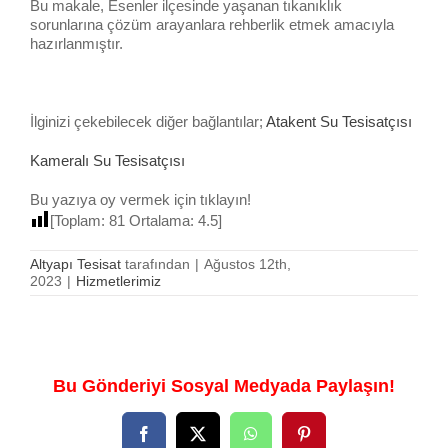
Bu makale, Esenler ilçesinde yaşanan tıkanıklık
sorunlarına çözüm arayanlara rehberlik etmek amacıyla
hazırlanmıştır.
İlginizi çekebilecek diğer bağlantılar;
Atakent Su Tesisatçısı
Kameralı Su Tesisatçısı
Bu yazıya oy vermek için tıklayın!
[Toplam:
81
Ortalama:
4.5
]
Altyapı Tesisat
tarafından
|
Ağustos 12th,
2023
|
Hizmetlerimiz
Bu Gönderiyi Sosyal Medyada Paylaşın!
Facebook
X
WhatsApp
Pinterest