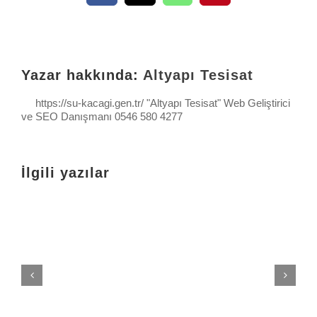
Yazar hakkında:
Altyapı Tesisat
https://su-kacagi.gen.tr/ "Altyapı Tesisat" Web Geliştirici
ve SEO Danışmanı 0546 580 4277
İlgili yazılar
D