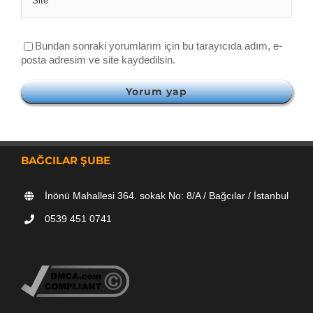
Bundan sonraki yorumlarım için bu tarayıcıda adım, e-
posta adresim ve site kaydedilsin.
BAĞCILAR ŞUBE
İnönü Mahallesi 364. sokak No: 8/A / Bağcılar / İstanbul
0539 451 0741