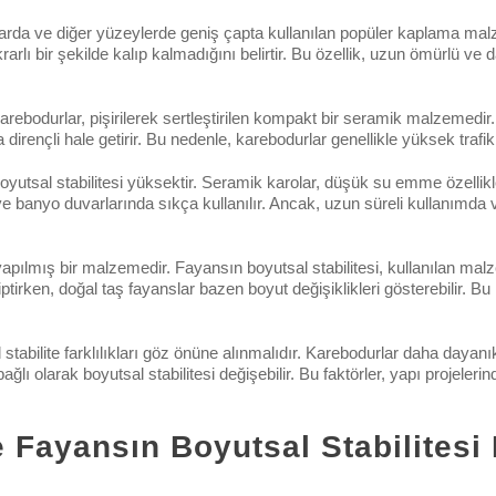
rda ve diğer yüzeylerde geniş çapta kullanılan popüler kaplama malze
rarlı bir şekilde kalıp kalmadığını belirtir. Bu özellik, uzun ömürlü 
arebodurlar, pişirilerek sertleştirilen kompakt bir seramik malzemedir.
irençli hale getirir. Bu nedenle, karebodurlar genellikle yüksek trafikli 
tsal stabilitesi yüksektir. Seramik karolar, düşük su emme özellikler
ve banyo duvarlarında sıkça kullanılır. Ancak, uzun süreli kullanımda 
ılmış bir malzemedir. Fayansın boyutsal stabilitesi, kullanılan malz
hiptirken, doğal taş fayanslar bazen boyut değişiklikleri gösterebilir
abilite farklılıkları göz önüne alınmalıdır. Karebodurlar daha dayanık
ğlı olarak boyutsal stabilitesi değişebilir. Bu faktörler, yapı projel
 Fayansın Boyutsal Stabilitesi