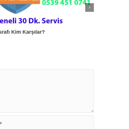
Karebodur, 
nasıldır?
srafı Kim Karşılar?
Haziran 27th, 2