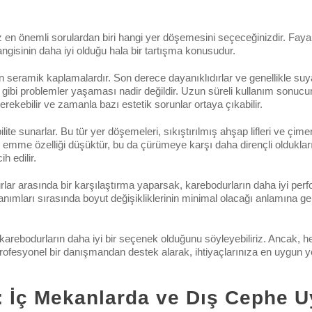
 en önemli sorulardan biri hangi yer döşemesini seçeceğinizdir. Fay
ngisinin daha iyi olduğu hala bir tartışma konusudur.
n seramik kaplamalardır. Son derece dayanıklıdırlar ve genellikle suya
gibi problemler yaşaması nadir değildir. Uzun süreli kullanım sonu
rekebilir ve zamanla bazı estetik sorunlar ortaya çıkabilir.
te sunarlar. Bu tür yer döşemeleri, sıkıştırılmış ahşap lifleri ve çimen
su emme özelliği düşüktür, bu da çürümeye karşı daha dirençli olduklar
h edilir.
rlar arasında bir karşılaştırma yaparsak, karebodurların daha iyi perf
llanımları sırasında boyut değişikliklerinin minimal olacağı anlamına g
karebodurların daha iyi bir seçenek olduğunu söyleyebiliriz. Ancak,
 Profesyonel bir danışmandan destek alarak, ihtiyaçlarınıza en uygun y
 İç Mekanlarda ve Dış Cephe 