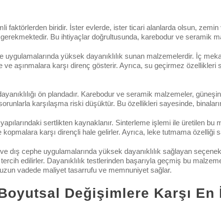
i faktörlerden biridir. İster evlerde, ister ticari alanlarda olsun, ze
gerekmektedir. Bu ihtiyaçlar doğrultusunda, karebodur ve seramik ma
 uygulamalarında yüksek dayanıklılık sunan malzemelerdir. İç mekan
re ve aşınmalara karşı direnç gösterir. Ayrıca, su geçirmez özellikler
ayanıklılığı ön plandadır. Karebodur ve seramik malzemeler, güneşin 
runlarla karşılaşma riski düşüktür. Bu özellikleri sayesinde, binaların 
apılarındaki sertlikten kaynaklanır. Sinterleme işlemi ile üretilen 
ve kopmalara karşı dirençli hale gelirler. Ayrıca, leke tutmama özelliği
 dış cephe uygulamalarında yüksek dayanıklılık sağlayan seçenekler
ercih edilirler. Dayanıklılık testlerinden başarıyla geçmiş bu malzemel
, uzun vadede maliyet tasarrufu ve memnuniyet sağlar.
Boyutsal Değişimlere Karşı En 