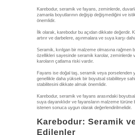
Karebodur, seramik ve fayans, zeminlerde, duvarla
zamanla boyutlarının değişip değişmediğini ve istik
önemlidir.
İlk olarak, karebodur bu açıdan dikkate değerdir. K
artırır ve darbelere, aşınmalara ve suya karşı daha d
Seramik, kırılgan bir malzeme olmasına rağmen boyu
özellikleri sayesinde seramik karolar, zeminlerde 
karoların çatlama riski vardır.
Fayans ise doğal taş, seramik veya porselenden yap
genellikle daha yüksek bir boyutsal stabiliteye sa
stabilitesini dikkate almak önemlidir.
Karebodur, seramik ve fayans arasındaki boyutsal st
suya dayanıklıdır ve fayansların malzeme türüne ba
istenen sonuca uygun olarak değerlendirilmelidir.
Karebodur: Seramik ve
Edilenler