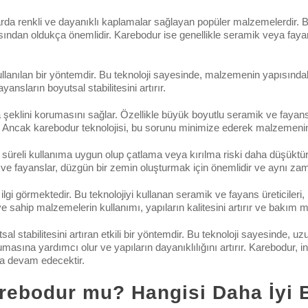
da renkli ve dayanıklı kaplamalar sağlayan popüler malzemelerdir. Bu
sından oldukça önemlidir. Karebodur ise genellikle seramik veya faya
anılan bir yöntemdir. Bu teknoloji sayesinde, malzemenin yapısındaki 
ansların boyutsal stabilitesini artırır.
şeklini korumasını sağlar. Özellikle büyük boyutlu seramik ve fayansla
 Ancak karebodur teknolojisi, bu sorunu minimize ederek malzemenin boy
n süreli kullanıma uygun olup çatlama veya kırılma riski daha düşükt
k ve fayanslar, düzgün bir zemin oluşturmak için önemlidir ve aynı za
ilgi görmektedir. Bu teknolojiyi kullanan seramik ve fayans üreticiler
sahip malzemelerin kullanımı, yapıların kalitesini artırır ve bakım mali
l stabilitesini artıran etkili bir yöntemdir. Bu teknoloji sayesinde, uz
masına yardımcı olur ve yapıların dayanıklılığını artırır. Karebodur, in
a devam edecektir.
rebodur mu? Hangisi Daha İyi B