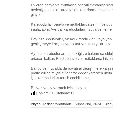
Evlerde banyo ve mutfaklar, önemli mekanlar olarak
nedeniyle, bu alanlarda yüksek performans göstere
giriyor.
Karebodurlar, banyo ve mutfaklarda zemin ve duvar
sağlayabilir. Ayrıca, karebodurların suya ve neme 
Boyutsal değişimler, sıcaklık farklılıkları veya yap
genleşmeye karşı dayanıklıdır ve uzun yıllar boyu
Ayrıca, karebodurların temizliği ve bakımı da oldukç
ortadan kalkar. Bu da banyo ve mutfaklarda hijyen
Banyo ve mutfaklarda boyutsal değişimlere karşı 
pratik kullanımıyla evlerinize değer katarken uz
için karebodurları tercih edebilirsiniz.
Bu yazıya oy vermek için tıklayın!
[Toplam:
0
Ortalama:
0
]
Altyapı Tesisat
tarafından
|
Şubat 2nd, 2024
|
Blog