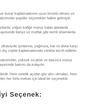
min ve duvar kaplamalarının uzun ömürlü olması ve
lzemeler popüler seçenekler haline gelmiştir.
larda, yoğun trafiğe maruz kalan alanlarda
i sayesinde banyo ve mutfak gibi nemli ortamlarda
ultraviyole ışınlarına, yağmura, kar ve dona karşı
dış cephe kaplamalarında sıklıkla tercih edilirler.
bu malzemeler, yüksek sıcaklık ve basınca maruz
 sayesinde bakımı da kolaydır.
dir. Hem estetik açıdan göz alıcı olmaları, hem
er, her türlü mekan için ideal bir seçenektir.
İyi Seçenek: