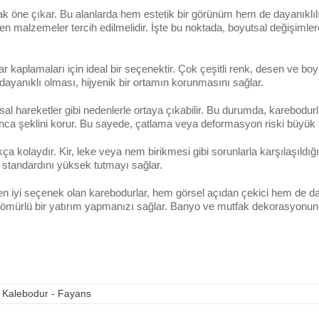
 öne çıkar. Bu alanlarda hem estetik bir görünüm hem de dayanıklılık 
n malzemeler tercih edilmelidir. İşte bu noktada, boyutsal değişimle
 kaplamaları için ideal bir seçenektir. Çok çeşitli renk, desen ve b
dayanıklı olması, hijyenik bir ortamın korunmasını sağlar.
ısal hareketler gibi nedenlerle ortaya çıkabilir. Bu durumda, karebodurl
nca şeklini korur. Bu sayede, çatlama veya deformasyon riski büyük ö
a kolaydır. Kir, leke veya nem birikmesi gibi sorunlarla karşılaşıldığı
 standardını yüksek tutmayı sağlar.
en iyi seçenek olan karebodurlar, hem görsel açıdan çekici hem de da
un ömürlü bir yatırım yapmanızı sağlar. Banyo ve mutfak dekorasyon
,
Kalebodur - Fayans