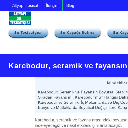
İçeriğe
Altyapı Tesisat
İletişim
Blog
geç
Su Tesisatçısı
Su Kaçağı Bulma
Su Kaça
Site Haritası
Karebodur, seramik ve fayansın 
İçindekiler
Karebodur: Seramik ve Fayansın Boyutsal Stabilit
Sıradan Fayans mı, Karebodur mu? Hangisi Daha İ
Karebodur ve Seramik: İç Mekanlarda ve Dış Ceph
Banyo ve Mutfaklarda Boyutsal Değişimlere Karşı
Karebodur, seramik ve fayans arasındaki boyutsal s
inceleyeceğiz ve nasıl etkilendiğini anlatacağız.