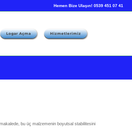
Hemen Bize Ulaşın! 0539 451 07 41
Logar Açma
Hizmetlerimiz
 makalede, bu üç malzemenin boyutsal stabilitesini